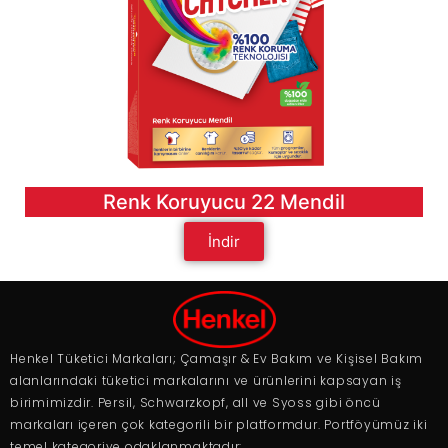
Renk Koruyucu 22 Mendil
İndir
Henkel Tüketici Markaları; Çamaşır & Ev Bakım ve Kişisel Bakım
alanlarındaki tüketici markalarını ve ürünlerini kapsayan iş
birimimizdir. Persil, Schwarzkopf, all ve Syoss gibi öncü
markaları içeren çok kategorili bir platformdur. Portföyümüz iki
temel kategoriye odaklanmaktadır: