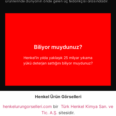
ürünlerinde dünyanın önde gelen üç tedarikçisi arasındadır.
muydunuz?
boyasının Henkel tarafından satıldığını biliyor
Biliyor muydunuz?
Dünya genelinde saniyede 20’den fazla saç
Henkel’in yılda yaklaşık 25 milyar yıkama
Biliyor muydunuz?
yükü deterjan sattığını biliyor muydunuz?
Henkel Ürün Görselleri
henkelurungorselleri.com
bir
Türk Henkel Kimya San. ve
Tic. A.Ş.
sitesidir.