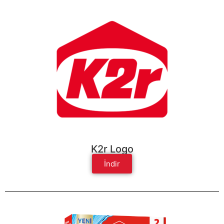
K2r Logo
İndir