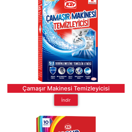
Çamaşır Makinesi Temizleyicisi
İndir