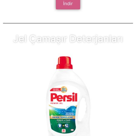
İndir
Jel Çamaşır Deterjanları