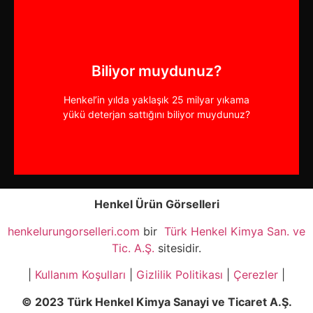
muydunuz?
boyasının Henkel tarafından satıldığını biliyor
Biliyor muydunuz?
Dünya genelinde saniyede 20’den fazla saç
Henkel’in yılda yaklaşık 25 milyar yıkama
Biliyor muydunuz?
yükü deterjan sattığını biliyor muydunuz?
Henkel Ürün Görselleri
henkelurungorselleri.com
bir
Türk Henkel Kimya San. ve
Tic. A.Ş.
sitesidir.
|
Kullanım Koşulları
|
Gizlilik Politikası
|
Çerezler
|
© 2023 Türk Henkel Kimya Sanayi ve Ticaret A.Ş.